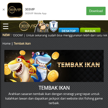
×
303VIP
Download
303VIP Mobile App
☰
DESKTOP
MASUK
NEW :
0 ribu loh, WOOOW! | Untuk sekarang sudah bisa menggunakan lebih dari satu 
Home
Tembak ikan
TEMBAK IKAN
Arahkan sasaran tembak ikan dengan strategi yang tepat untuk
kalahkan lawan dan dapatkan jackpot dari website slot fishing game
terbaik.