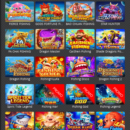
FIERCE FISHING
GODS FORTUNE FISHING
BAO CHUAN FISHING
STAR HUNTER
FA CHAI FISHING
Dragon Master
CaiShen Fishing
Shade Dragons Fishing
Dragon Fishing
FishingYiLuFa
Fishing Disco
Dragon Fishing 2
PROMO
PROMO
PROMO
Spirit Tide Legend
Fishing War
Fishing God
Fishing Legend