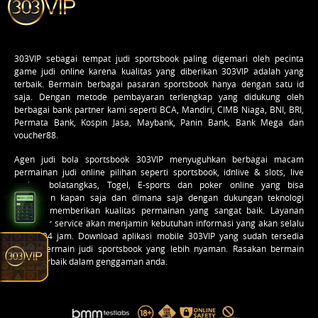
303VIP
sebagai tempat judi sportsbook paling digemari oleh pecinta
game judi online karena kualitas yang diberikan 303VIP adalah yang
terbaik. Bermain berbagai pasaran sportsbook hanya dengan satu id
saja. Dengan metode pembayaran terlengkap yang didukung oleh
berbagai bank partner kami seperti BCA, Mandiri, CIMB Niaga, BNI, BRI,
Permata Bank, Kospin Jasa, Maybank, Panin Bank, Bank Mega dan
voucher88.
Agen judi bola sportsbook 303VIP menyuguhkan berbagai macam
permainan
judi online
pilihan seperti sportsbook, idnlive & slots, live
casino, bolatangkas, Togel, E-sports dan poker online yang bisa
dimainkan kapan saja dan dimana saja dengan dukungan teknologi
terbaru memberikan kualitas permainan yang sangat baik. Layanan
customer service akan menjamin kebutuhan informasi yang akan selalu
online 24 jam. Download aplikasi mobile 303VIP yang sudah tersedia
untuk bermain judi sportsbook yang lebih nyaman. Rasakan bermain
game terbaik dalam genggaman anda.