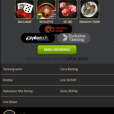
BACCARAT
ROULETTE
SIC BO
DRAGON TIGER
MAIN SEKARANG
Belum punya akun?
Daftar disini
Tentang kami
Cara Betting
Mobile
Link 303VIP
Kalkulator Mix Parlay
Zona 303Vip
Anti Blokir